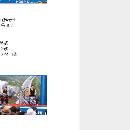
 건립공사
동 407
66평)
12평)
, 지상 11층