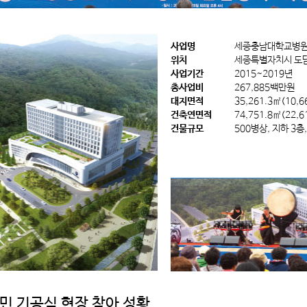
사업명
세종충남대학교병원
위치
세종특별자치시 도담
사업기간
2015~2019년
총사업비
267,885백만원
대지면적
35,261.3㎡(10,6
건축연면적
74,751.8㎡(22,6
건물규모
500병상, 지하 3층
시민 기공식 현장 찾아 성황