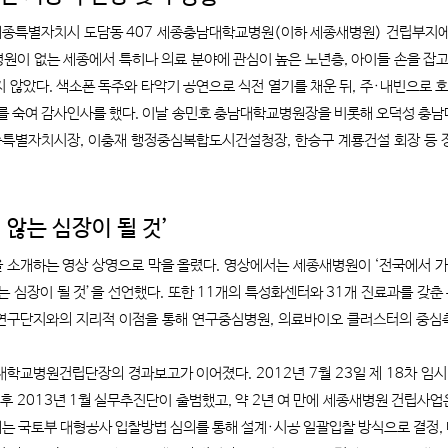
, 세종특별자치시 도담동 407 세종충남대학교병원(이하 세종새병원) 건립부지에
합병원이 없는 세종에서 특히나 의료 분야에 관심이 높은 노년층, 아이들 손을 잡고
 않았다. 색소폰 독주와 타악기 공연으로 식전 열기를 채운 뒤, 주·내빈으로 호
를 숙여 감사인사를 했다. 이날 송민호 충남대학교병원장을 비롯해 오덕성 충
종특별자치시장, 이충재 행정중심복합도시건설청장, 한승구 계룡건설 회장 등 
 않는 심장이 될 것’
소개하는 영상 상영으로 막을 올렸다. 영상에서는 세종새병원이 ‘전국에서 가
는 심장이 될 것’을 선언했다. 또한 11개의 특성화센터와 31개 진료과를 갖
연구단지와의 지리적 이점을 통해 연구중심병원, 의료바이오 클러스터의 중심
학교병원건립단장의 경과보고가 이어졌다. 2012년 7월 23일 제 18차 임시
 후 2013년 1월 실무추진단이 출범했고, 약 2년 여 만에 세종새병원 건립사
일에는 국토부 대형공사 입찰방법 심의를 통해 설계·시공 일괄입찰 방식으로 결정,