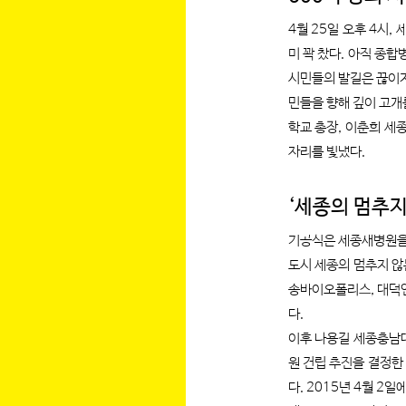
4월 25일 오후 4시
미 꽉 찼다. 아직 종
시민들의 발길은 끊이지
민들을 향해 깊이 고개
학교 총장, 이춘희 세
자리를 빛냈다.
‘세종의 멈추지
기공식은 세종새병원을 
도시 세종의 멈추지 않
송바이오폴리스, 대덕
다.
이후 나용길 세종충남대
원 건립 추진을 결정한
다. 2015년 4월 2