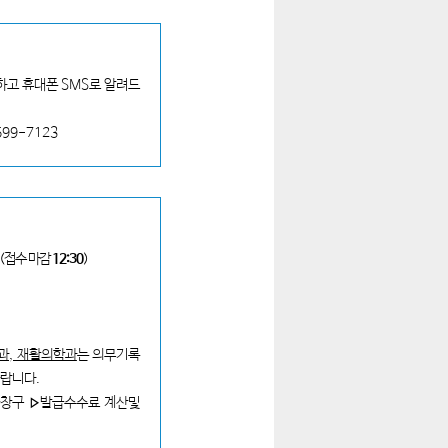
하고 휴대폰 SMS로 알려드
99-7123
(접수 마감
12:30
)
과, 재활의학과
는 의무기록
바랍니다.
급창구 ▹발급수수료 계산및