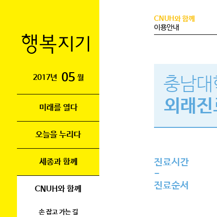
CNUH와 함께
이용안내
05
2017년
월
충남대
외래진
미래를 열다
오늘을 누리다
진료시간
세종과 함께
-
진료순서
CNUH와 함께
손 잡고 가는 길