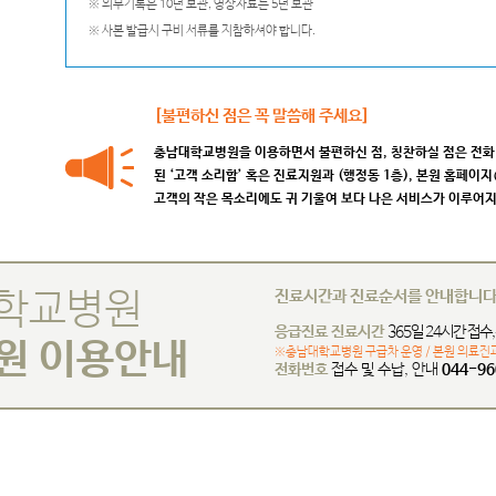
※ 의무기록은 10년 보관, 영상자료는 5년 보관
※ 사본 발급시 구비 서류를 지참하셔야 합니다.
[불편하신 점은 꼭 말씀해 주세요]
충남대학교병원을 이용하면서 불편하신 점, 칭찬하실 점은 전화(04
된 ‘고객 소리함’ 혹은 진료지원과 (행정동 1층), 본원 홈페이지
고객의 작은 목소리에도 귀 기울여 보다 나은 서비스가 이루어
학교병원
진료시간과 진료순서를 안내합니
응급진료 진료시간
365일 24시간 접수
원 이용안내
※충남대학교병원 구급차 운영 / 본원 의료진
전화번호
접수 및 수납, 안내
044-96