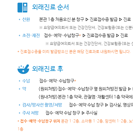
외래진료 순서
• 신환
본관 1층 처음오신 분 창구 ▹ 진료접수증 발급 ▹ 진료
※ 요양급여의뢰서 또는 건강진단서, 건강보험증(또는 신분
• 초진·재진
접수·예약·수납창구
*
▹ 진료접수증 발급 ▹ 진료
※ 요양급여의뢰서 또는 건강진단서, 건강보험증(또는 
* 진료접수증을 미리 발급받으신 분은 해당 진료과로 내원하시면 됩니다.
외래진료 후
• 수납
접수·예약·수납창구
*
• 약
(원외처방)접수·예약·수납창구 옆 원외처방전 발급 ▹
(원내처방)본관 1층 약국, 관절염·재활센터 1층 약국
• 검사/방사선 촬영/처방
접수·예약 수납 창구 ▹ 검사실, 영상
• 주사 처방
접수·예약 수납 창구 ▹ 주사실
*
접수·예약·수납창구 위치
본관 1·2층, 소아동 1·2층, 암센터 1·2층,
1층