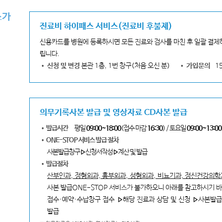
스가
진료비 하이패스 서비스(진료비 후불제)
신용카드를 병원에 등록하시면 모든 진료와 검사를 마친 후 일괄 결제
립니다.
• 신청 및 변경
본관 1층, 1번 창구(처음 오신 분)
• 가입문의
15
의무기록사본 발급 및 영상자료 CD사본 발급
• 발급시간
평일
09:00~18:00
(접수 마감
16:30
) / 토요일
09:00~13:00
• ONE-STOP 서비스 발급 절차
사본발급창구▹신청서작성▹계산 및 발급
• 발급절차
산부인과, 정형외과, 흉부외과, 성형외과, 비뇨기과, 정신건강의학
사본 발급ONE-STOP 서비스가 불가하오니 아래를 참고하시기 
접수·예약·수납창구 접수 ▹해당 진료과 상담 및 신청 ▹사본발
발급