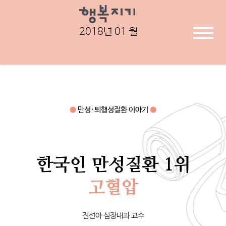
2018년
01
월
●
만성·퇴행성질환 이야기
●
한국인 만성질환 1위
고혈압
진선아 심장내과 교수