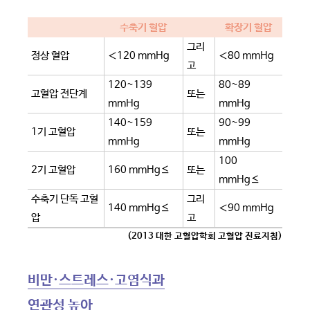
수축기 혈압
확장기 혈압
그리
정상 혈압
＜120 mmHg
＜80 mmHg
고
120~139
80~89
고혈압 전단계
또는
mmHg
mmHg
140~159
90~99
1기 고혈압
또는
mmHg
mmHg
100
2기 고혈압
160 mmHg≤
또는
mmHg≤
수축기 단독 고혈
그리
140 mmHg≤
＜90 mmHg
압
고
(2013 대한 고혈압학회 고혈압 진료지침)
비만·스트레스·고염식과
연관성 높아