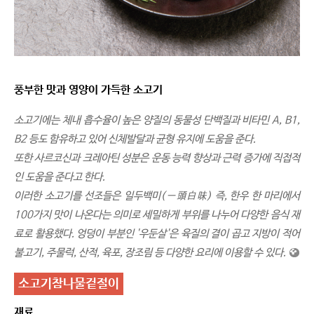
풍부한 맛과 영양이 가득한 소고기
소고기에는 체내 흡수율이 높은 양질의 동물성 단백질과 비타민 A, B1,
B2 등도 함유하고 있어 신체발달과 균형 유지에 도움을 준다.
또한 사르코신과 크레아틴 성분은 운동 능력 향상과 근력 증가에 직접적
인 도움을 준다고 한다.
이러한 소고기를 선조들은 일두백미(一頭白味) 즉, 한우 한 마리에서
100가지 맛이 나온다는 의미로 세밀하게 부위를 나누어 다양한 음식 재
료로 활용했다. 엉덩이 부분인 '우둔살'은 육질의 결이 곱고 지방이 적어
불고기, 주물럭, 산적, 육포, 장조림 등 다양한 요리에 이용할 수 있다.
소고기참나물겉절이
재료