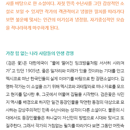
사를 바탕으로 한 소설이다. 자칫 민족 수난사를 그린 감상적인 소
설로 보일 수 있지만 작가의 객관적이고 냉철한 필치를 따라가다
보면 불운에 맞서는 인간의 이기심과 냉정함, 자기중심적인 모습
을 적나라하게 마주하게 된다.
가장 힘 없는 나라 사람들의 인생 경영
<검은 꽃>은 대한제국이 “물에 떨어진 잉크방울처럼 서서히 사라져
가”고 있던 1905년, 좋은 일자리와 미래가 있을 것이라는 기대를 안고
멕시코로 떠난 한국인들의 실제 이야기를 바탕으로 한 장편소설이다. 김
영하 작가는 이 소설을 쓰기 위해 멕시코와 과테말라로 떠나 자료를 모으
고 현지를 답사한 후, 그곳에서 머물며 집필을 시작했다. 검은꽃은 식민
지 역사를 배경으로 하지만 일견 등장인물을 막연한 동정의 대상으로 묘
사하는 감상주의적인 민족 수난사와는 성격이 다른 소설이다. 불운의 시
대에서도 등장인물들은 하나같이 자신만의 방법으로 시대와 맞서고 또
질주한다. 그래서 작가의 거침없는 필치를 따라가다 보면 그동안 머릿속