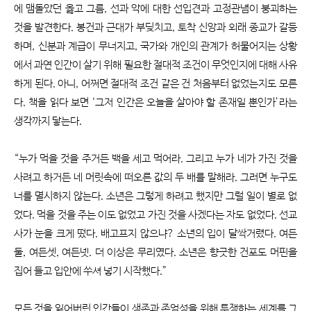
에 맴돌았던 옳고 그름, 선과 악에 대한 선입견과 고정관념이 붕괴하는
것을 발견한다. 봉건과 근대가 부딪치고, 토착 신앙과 외래 종교가 갈등
하며, 신분과 계급이 무너지고, 국가와 개인의 관계가 허물어지는 상황
에서 과연 인간이 살기 위해 필요한 절대적 조건이 무엇인지에 대해 사유
하게 된다. 아니, 어쩌면 절대적 조건 같은 건 처음부터 없었는지도 모른
다. 책을 읽다 보면 ‘그저 인간은 오늘을 살아야 할 존재일 뿐인가’라는
생각까지 닿는다.
“누가 먹을 것을 주거든 백을 세고 먹어라. 그리고 누가 네가 가진 것을
사려고 하거든 네 머릿속에 떠오른 값의 두 배를 말해라. 그러면 누구도
너를 멸시하지 않는다. 소년은 그렇게 하려고 했지만 그럴 일이 별로 없
었다. 먹을 것을 주는 이도 없었고 가진 것을 사겠다는 자도 없었다. 선교
사가 눈을 크게 떴다. 배고프지 않으냐? 소년의 입이 달싹거렸다. 여든
둘, 여든셋, 여든넷. 더 이상은 무리였다. 소년은 향긋한 건포도 머핀을
집어 들고 입안에 쑤셔 넣기 시작했다.”
모든 것을 잃어버린 인간들이 생존과 존엄성을 위해 투쟁하는 세계를 그