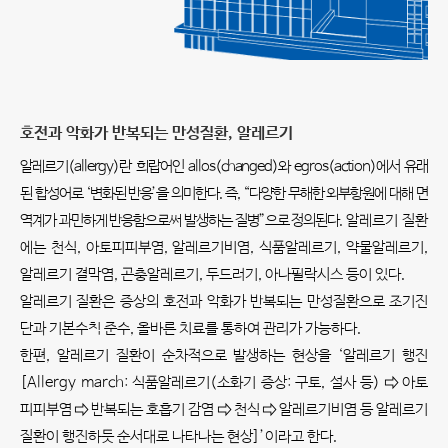
호전과 악화가 반복되는 만성질환, 알레르기
알레르기(allergy)란 희랍어인 allos(changed)와 egros(action)에서 유래
된 합성어로 ‘변화된 반응’을 의미한다. 즉, “다양한 무해한 외부항원에 대해 면
역계가 과민하게 반응함으로써 발생하는 질병”으로 정의된다.
알레르기 질환
에는 천식, 아토피피부염, 알레르기비염, 식품알레르기, 약물알레르기,
알레르기 결막염, 곤충알레르기, 두드러기, 아나필락시스 등이 있다.
알레르기 질환은 증상의 호전과 악화가 반복되는 만성질환으로 조기진
단과 기본수칙 준수, 올바른 치료를 통하여 관리가 가능하다.
한편, 알레르기 질환이 순차적으로 발생하는 현상을 ‘알레르기 행진
[Allergy march: 식품알레르기(소화기 증상: 구토, 설사 등) ⇨ 아토
피피부염 ⇨ 반복되는 호흡기 감염 ⇨ 천식 ⇨ 알레르기비염 등 알레르기
질환이 행진하듯 순서대로 나타나는 현상]’이라고 한다.