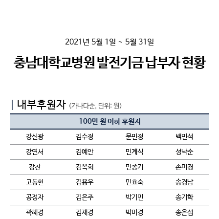
2021년 5월 1일 ~ 5월 31일
충남대학교병원 발전기금 납부자 현황
|
내부후원자
(가나다순, 단위: 원)
100만 원 이하 후원자
강신광
김수정
문민정
백민석
강연서
김예안
민계식
성낙순
강찬
김옥희
민종기
손미경
고동현
김용우
민효숙
송경남
공정자
김은주
박기민
송기학
곽혜경
김재경
박미경
송은섭