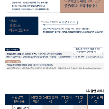
[후원인 예우]
후원금액
1천만 원
5천만 원 이
1억 원 이
3억 원 이
10억 원 이
예우내용
이상
상
상
상
상
진료비 감면