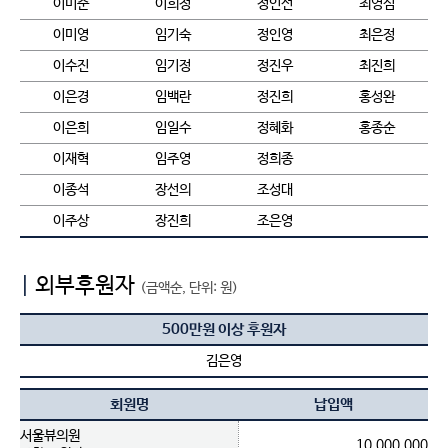
이미순
이희정
정인선
최영심
이미영
임기숙
정인영
최은정
이수진
임기정
정진우
최진희
이은경
임백란
정진희
홍성완
이은희
임일수
정혜화
홍종순
이재혁
임주영
정희종
이종석
장선의
조성대
이주상
장진희
조은영
|
외부후원자
(금액순, 단위: 원)
500만원 이상 후원자
김은영
회원명
납입액
서울뷰의원
10,000,000