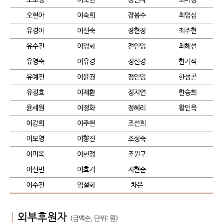
오현아
이숙희
장봉수
최영심
유경아
이신숙
장현정
최주현
유수진
이영화
전인영
최혜선
유영숙
이유경
정선경
한기석
유예진
이윤경
정인영
한성곤
유정효
이재환
정지연
한승희
윤세원
이정화
정혜리
황인옥
이강희
이주현
조선희
이모영
이향진
조성숙
이미옥
이현정
조원구
이선민
이효기
지현순
이수진
임설화
차은
|
외부후원자
(금액순, 단위: 원)