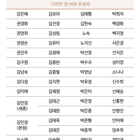
100만 원 이하 후원자
강은혜
김보라
김태형
박희자
권경화
김선정
김한숙
백경화
권영희
김성림
노숙
백지영
권정순
김유미
노지선
서은경
권진우
김정애
박선영
선지은
김구원
김종란
박수규
성미영
김남숙
김종필
박영남
소니나
김다정
김지현
박유정
신수희
김미애
김채원
박은미
신혜승
김태근
박은영
신홍현
김민정
(세종)
김태완
박은종
안명진
김태욱
박준형
안미애
김민정
(본원)
김태은
박중역
양주옥
오소영
이숙현
장민자
최미경