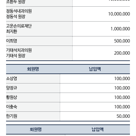
조환두 원장
정동석내과의원
10,000,000
정동석 원장
고운손의료재단
1,000,000
최지환
이희영
500,000
기태석치과의원
200,000
기태석 원장
회원명
납입액
소상영
100,000
양정규
100,000
황원상
100,000
이충숙
100,000
한기원
50,000
회원명
납입액