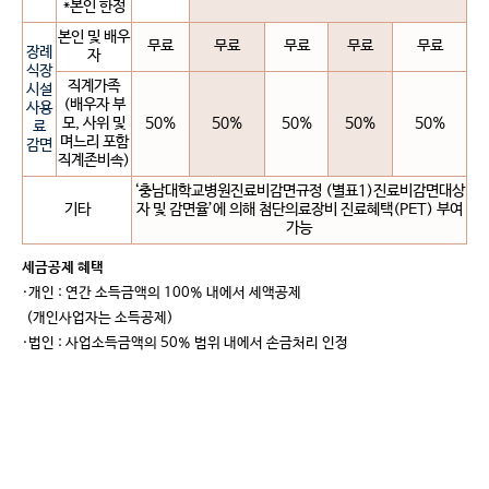
*본인 한정
본인 및 배우
무료
무료
무료
무료
무료
장례
자
식장
직계가족
시설
(배우자 부
사용
모, 사위 및
50%
50%
50%
50%
50%
료
며느리 포함
감면
직계존비속)
‘충남대학교병원진료비감면규정 (별표1)진료비감면대상
기타
자 및 감면율’에 의해 첨단의료장비 진료혜택(PET) 부여
가능
세금공제 혜택
·개인 : 연간 소득금액의 100% 내에서 세액공제
(개인사업자는 소득공제)
·법인 : 사업소득금액의 50% 범위 내에서 손금처리 인정