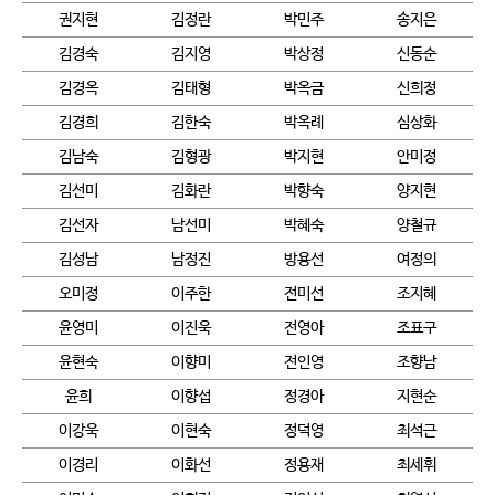
권지현
김정란
박민주
송지은
김경숙
김지영
박상정
신동순
김경옥
김태형
박옥금
신희정
김경희
김한숙
박옥례
심상화
김남숙
김형광
박지현
안미정
김선미
김화란
박향숙
양지현
김선자
남선미
박혜숙
양철규
김성남
남정진
방용선
여정의
오미정
이주한
전미선
조지혜
윤영미
이진욱
전영아
조표구
윤현숙
이향미
전인영
조향남
윤희
이향섭
정경아
지현순
이강욱
이현숙
정덕영
최석근
이경리
이화선
정용재
최세휘