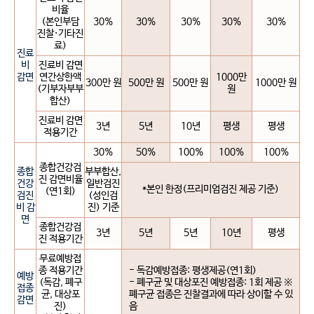
비율
(본인부담
30%
30%
30%
30%
30%
진찰·기타진
료)
진료
비
진료비 감면
감면
연간상한액
1000만
300만 원
500만 원
500만 원
1000만 원
(기부자부부
원
합산)
진료비 감면
3년
5년
10년
평생
평생
적용기간
30%
50%
100%
100%
100%
종합건강검
종합
부부합산,
진 감면비율
건강
일반검진
*본인 한정(프리미엄검진 제공 기준)
(연1회)
검진
(성인검
비 감
진) 기준
면
종합건강검
3년
5년
5년
10년
평생
진 적용기간
무료예방접
종 적용기간
- 독감예방접종: 평생제공(연1회)
예방
(독감, 폐구
- 폐구균 및 대상포진 예방접종: 1회 제공 ※
접종
균, 대상포
폐구균 접종은 진찰결과에 따라 상이할 수 있
감면
진)
음